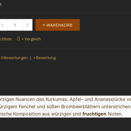
€
chliste
+ Vergleich
0 Bewertungen
|
+ Bewertung
ürzigen
Nuancen des Kurkumas. Apfel- und Ananasstücke ver
rzigem Fenchel und süßen Brombeerblättern unterstrichen.
nische Komposition aus würzigen und
fruchtigen
Noten.