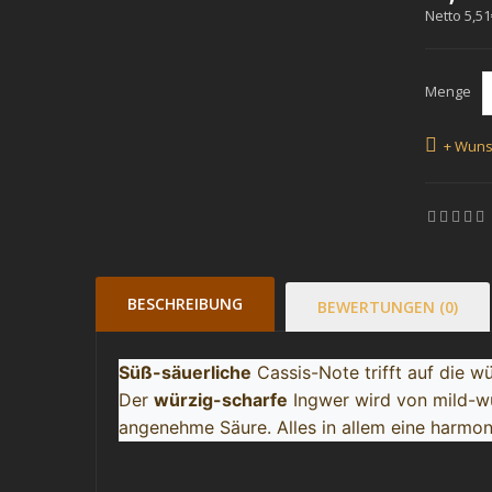
Netto
5,51
Menge
+ Wuns
BESCHREIBUNG
BEWERTUNGEN (0)
Süß-säuerliche
Cassis-Note trifft auf die w
Der
würzig-scharfe
Ingwer wird von mild-wü
angenehme Säure. Alles in allem eine harmo