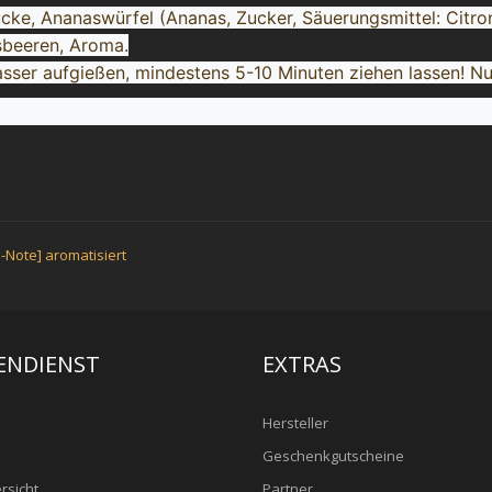
ke, Ananaswürfel (Ananas, Zucker, Säuerungsmittel: Citron
sbeeren, Aroma.
er aufgießen, mindestens 5-10 Minuten ziehen lassen! Nur 
Note] aromatisiert
ENDIENST
EXTRAS
Hersteller
Geschenkgutscheine
rsicht
Partner