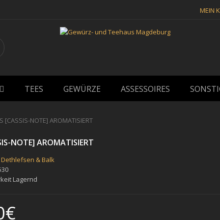
MEIN 
TEES
GEWÜRZE
ASSESSOIRES
SONSTI
[CASSIS-NOTE] AROMATISIERT
IS-NOTE] AROMATISIERT
Dethlefsen & Balk
530
keit
Lagernd
0€