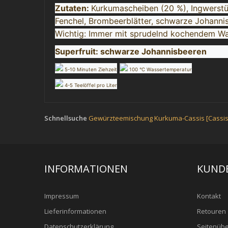
Zutaten:
Kurkumascheiben (20 %), Ingwerstüc
Fenchel, Brombeerblätter, schwarze Johanni
Wichtig: Immer mit sprudelnd kochendem Wass
Superfruit: schwarze Johannisbeeren
5-10 Minuten Ziehzeit
100 °C Wassertemperatur
4-5 Teelöffel pro Liter
Schnellsuche
Gewürzteemischung Kurkuma-Cassis [Cassis-
INFORMATIONEN
KUND
Impressum
Kontakt
Lieferinformationen
Retouren
Datenschutzerklärung
Seitenübe