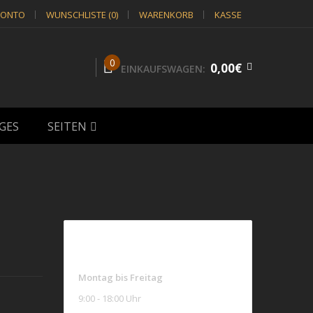
KONTO
WUNSCHLISTE (0)
WARENKORB
KASSE
0
0,00€
EINKAUFSWAGEN:
GES
SEITEN
ÖFFNUNGSZEITEN
Montag bis Freitag
9:00 - 18:00 Uhr