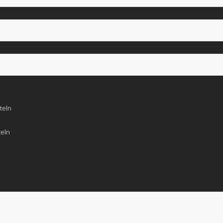
teln
teln