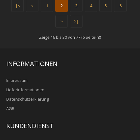
|<
<
1
2
3
4
5
6
Fenchel ganz,nachgereinigt ( 100 g )
>
>|
Ursprung : Ägypten Foto : HGM-TOP gereinigt,keimreduziert..
Zeige 16 bis 30 von 77 (6 Seite(n))
1,90€
INFORMATIONEN
+ WARENKORB
Impressum
Zum Vergleich
Lieferinformationen
Zur Wunschliste hinzufügen
Datenschutzerklärung
AGB
Fisch-Grill Gewürzzubereitung (80g)
KUNDENDIENST
Zutaten: Zwiebeln, Petersilie, Geschmacksverstärker:
Mononatriumglutamat E 621; Knoblauch, Pfeffer, ..