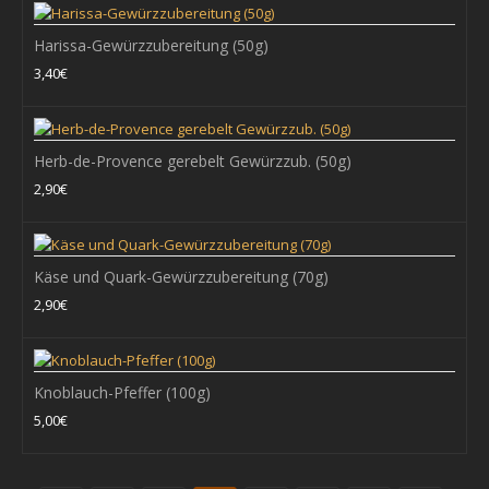
Harissa-Gewürzzubereitung (50g)
+ WARENKORB
3,40€
Zum Vergleich
Zur Wunschliste hinzufügen
Herb-de-Provence gerebelt Gewürzzub. (50g)
2,90€
Dillspitzen gerebelt (30 g )
Ursprung : Deutschland..
Käse und Quark-Gewürzzubereitung (70g)
2,90€
2,50€
+ WARENKORB
Knoblauch-Pfeffer (100g)
5,00€
Zum Vergleich
Zur Wunschliste hinzufügen