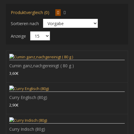
Produktvergleich (0)
Sortieren nach
Anzeige
Cumin ganz,nachgereinigt ( 80 g )
Cumin ganz,nachgereinigt ( 80 g )
3,60€
Ursprung : Türkei/Indien/SyrienFoto : Cumin syrisch HGM-TOP
gereinigt,keimreduziert..
Curry Englisch (80g)
3,60€
2,90€
+ WARENKORB
Curry Indisch (80g)
Zum Vergleich