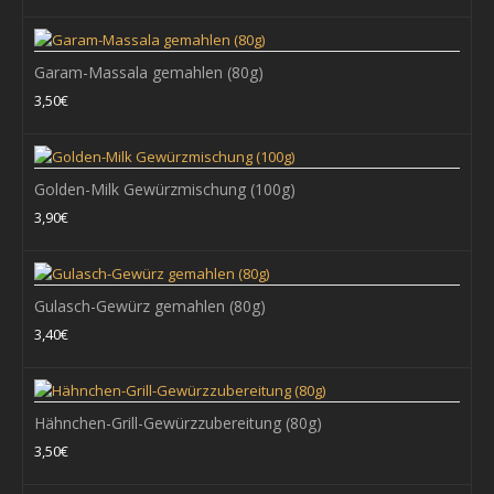
eigene Herstellung Zutaten: SENFsaat, Kurkuma, Coriander,
Dextrose, Dill, Ingwer, Salz, Bockshornkle..
Garam-Massala gemahlen (80g)
3,50€
2,90€
+ WARENKORB
Golden-Milk Gewürzmischung (100g)
3,90€
Zum Vergleich
Zur Wunschliste hinzufügen
Gulasch-Gewürz gemahlen (80g)
3,40€
Curry Thailand (80g)
Zutaten: Paprika, Kurkuma, Coriander, SENFsaat, Bockshornklee,
Salz, Chillies, Knoblauch..
Hähnchen-Grill-Gewürzzubereitung (80g)
3,50€
2,90€