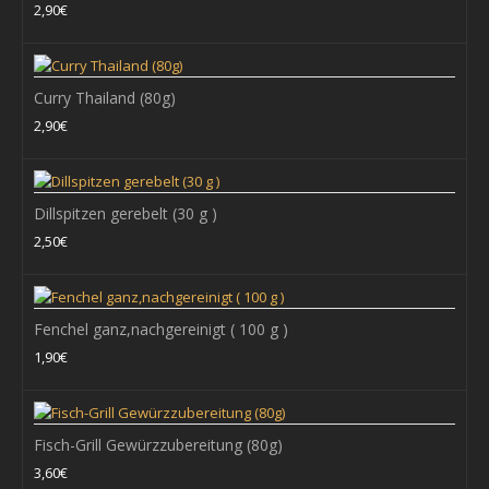
2,90€
Zur Wunschliste hinzufügen
Curry Thailand (80g)
Curry Englisch (80g)
2,90€
eigene Herstellung Zutaten: Kurkuma, Coriander, SENFsaat,
Bockshornklee, Salz, Chillies, Knoblauch..
Dillspitzen gerebelt (30 g )
2,90€
2,50€
+ WARENKORB
Fenchel ganz,nachgereinigt ( 100 g )
1,90€
Zum Vergleich
Zur Wunschliste hinzufügen
Fisch-Grill Gewürzzubereitung (80g)
3,60€
Curry Indisch (80g)