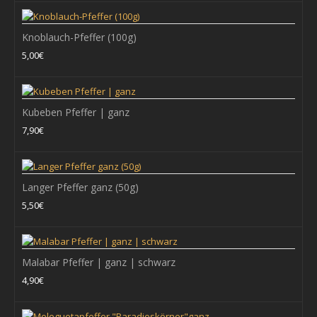
+ WARENKORB
Knoblauch-Pfeffer (100g)
5,00€
Zum Vergleich
Zur Wunschliste hinzufügen
Kubeben Pfeffer | ganz
7,90€
BIO Kampot Pfeffer weiß ganz
Die Kampot-Pfeffer aus der gleichnamigen Region in Kambodscha
gehören zu den besten Pfeffern der Wel..
Langer Pfeffer ganz (50g)
5,50€
15,90€
Malabar Pfeffer | ganz | schwarz
+ WARENKORB
4,90€
Zum Vergleich