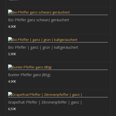
Die Kampot-Pfeffer aus der gleichnamigen Region in Kambodscha
gehören zu den besten Pfeffern der Wel..
Bio Pfeffer ganz schwarz geräuchert
15,90€
4,90€
+ WARENKORB
Bio Pfeffer | ganz | grün | kaltgeräuchert
3,90€
Zum Vergleich
Zur Wunschliste hinzufügen
Bunter Pfeffer ganz (80g)
4,90€
Banasura Hochlandpfeffer ganz (50g)
Rund um den Banasura Sagar Damm, dem größten Naturdamm
Indiens gehen die Uhren langsamer. Hier im Wa..
Grapefruit Pfeffer | Zitronenpfeffer | ganz |
6,50€
3,50€