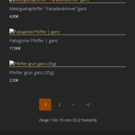
Zur Wunschliste hinzufügen
Meleguetapfeffer "Paradieskörner"ganz
4,90€
Bio Pfeffer ganz schwarz geräuchert
Bringt man hocharomatische Pfeffer aus besten Anbaugebieten
Patagonia Pfeffer | ganz
zu einem erfahrenen Räuchermeister, verh..
17,90€
4,90€
Pfeffer grün ganz (35g)
+ WARENKORB
2,30€
Zum Vergleich
Zur Wunschliste hinzufügen
1
2
>
>|
Zeige 1 bis 15 von 20 (2 Seite(n))
Bio Pfeffer | ganz | grün | kaltgeräuchert