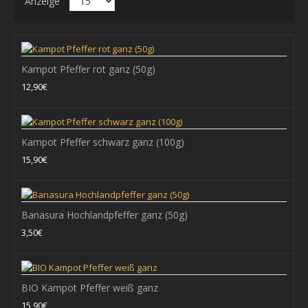
Anzeige
Kampot Pfeffer rot ganz (50g)
Kampot Pfeffer rot ganz (50g)
12,90€
Die Kampot-Pfeffer aus der gleichnamigen Region in Kambodscha
gehören zu den besten Pfeffern der Wel..
Kampot Pfeffer schwarz ganz (100g)
12,90€
15,90€
+ WARENKORB
Banasura Hochlandpfeffer ganz (50g)
Zum Vergleich
3,50€
Zur Wunschliste hinzufügen
BIO Kampot Pfeffer weiß ganz
Kampot Pfeffer schwarz ganz (100g)
15,90€