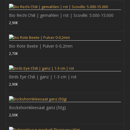
+ WARENKORB
Bio Rechi Chili | gemahlen | rot | Scoville: 5.000-15.000
Zum Vergleich
2,90€
Zur Wunschliste hinzufügen
Basilikum gerebelt, keimreduziert (30g)
Bio Rote Beete | Pulver 0-0,2mm
2,70€
Ursprung: Ägypten Foto: Basilikum, HGM-TOP gereinigt..
2,50€
Birds Eye Chili | ganz | 1-3 cm | rot
2,90€
+ WARENKORB
Zum Vergleich
Bockshornkleesaat ganz (50g)
Zur Wunschliste hinzufügen
2,00€