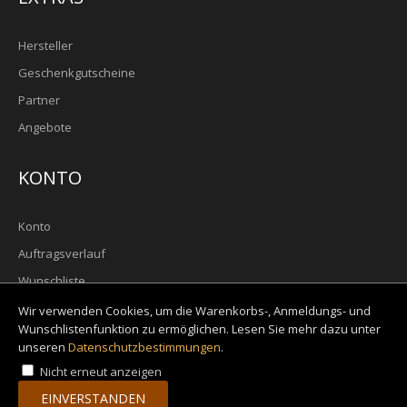
Zum Vergleich
Zur Wunschliste hinzufügen
Hersteller
Geschenkgutscheine
Partner
Bio Kurkuma | 2,5-3,5% Curcumin | gemahlen
Angebote
Kurkuma (Curcuma) gehört zu den ältesten bekannten
Gewürzpflanzen Asiens.Bereits vor circa 10.000 Ja..
KONTO
3,90€
Konto
Auftragsverlauf
+ WARENKORB
Wunschliste
Newsletter
Wir verwenden Cookies, um die Warenkorbs-, Anmeldungs- und
Zum Vergleich
Wunschlistenfunktion zu ermöglichen. Lesen Sie mehr dazu unter
Zur Wunschliste hinzufügen
unseren
Datenschutzbestimmungen
.
Nicht erneut anzeigen
EINVERSTANDEN