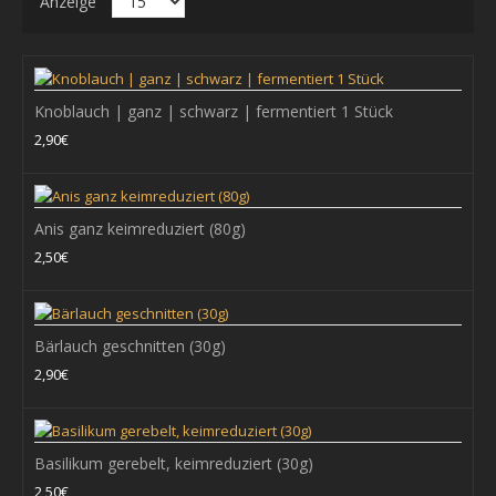
Anzeige
Knoblauch | ganz | schwarz | fermentiert 1 Stück
Knoblauch | ganz | schwarz | fermentiert 1 Stück
2,90€
Knoblauch wird in fast allen Kulturen seit Jahrhunderten
als Gewürz- und Heilpflanze verwe..
Anis ganz keimreduziert (80g)
2,90€
2,50€
+ WARENKORB
Bärlauch geschnitten (30g)
Zum Vergleich
2,90€
Zur Wunschliste hinzufügen
Basilikum gerebelt, keimreduziert (30g)
Anis ganz keimreduziert (80g)
2,50€