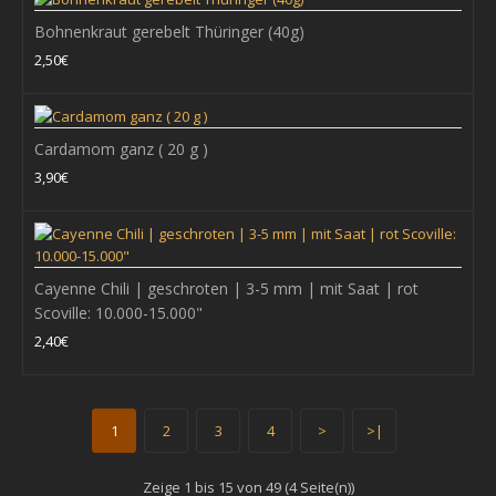
Bio Ajowan | ganz | Königskümmel
Bohnenkraut gerebelt Thüringer (40g)
2,50€
Bio Ajowan aus Indien ist ein vielseitiges Gewürz, das in der
indischen Küche hoch geschätzt wird. D..
3,90€
Cardamom ganz ( 20 g )
3,90€
+ WARENKORB
Zum Vergleich
Cayenne Chili | geschroten | 3-5 mm | mit Saat | rot
Zur Wunschliste hinzufügen
Scoville: 10.000-15.000"
2,40€
Bio Birds Eye Chili | geschroten | 2-4 mm | rot |
1
2
3
4
>
>|
Das ostafrikanische Uganda, einen Binnenstaat in Ostafrika, ist
geprägt durch zahlreiche Seen, ..
Zeige 1 bis 15 von 49 (4 Seite(n))