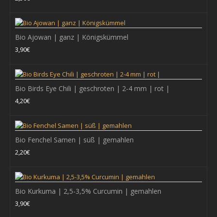
Ursprung: Türkei/Syrien Foto:Anis,syrisch,max.1% Besatz..
2,50€
Bio Ajowan | ganz | Königskümmel
3,90€
+ WARENKORB
Bio Birds Eye Chili | geschroten | 2-4 mm | rot |
Zum Vergleich
4,20€
Zur Wunschliste hinzufügen
Bio Fenchel Samen | süß | gemahlen
Bärlauch geschnitten (30g)
2,20€
Ursprung: Rumänien/Bosnien/Kroatien Schnittgröße ca.5mm..
2,90€
Bio Kurkuma | 2,5-3,5% Curcumin | gemahlen
3,90€