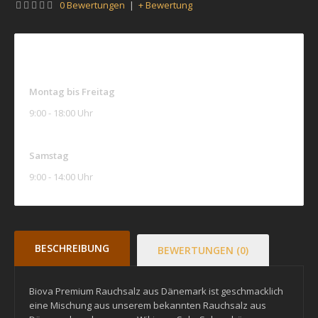
0 Bewertungen
|
+ Bewertung
ÖFFNUNGSZEITEN
Montag bis Freitag
9:00 - 18:00 Uhr
Samstag
9:00 - 14:00 Uhr
BESCHREIBUNG
BEWERTUNGEN (0)
Biova Premium Rauchsalz aus Dänemark ist geschmacklich
eine Mischung aus unserem bekannten Rauchsalz aus